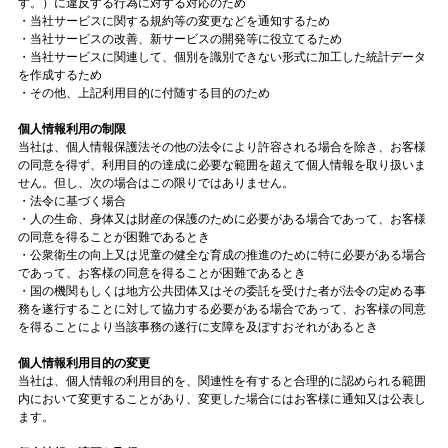
す。）に違反する行為に対する対応のため
・当社サービスに関する規約等の変更などを通知するため
・当社サービスの改善、新サービスの開発等に役立てるため
・当社サービスに関連して、個別を識別できない形式に加工した統計データ
を作成するため
・その他、上記利用目的に付随する目的のため
個人情報利用の制限
当社は、個人情報保護法その他の法令により許容される場合を除き、お客様
の同意を得ず、利用目的の達成に必要な範囲を超えて個人情報を取り扱いま
せん。但し、次の場合はこの限りではありません。
・法令に基づく場合
・人の生命、身体又は財産の保護のために必要がある場合であって、お客様
の同意を得ることが困難であるとき
・公衆衛生の向上又は児童の健全な育成の推進のために特に必要がある場合
であって、お客様の同意を得ることが困難であるとき
・国の機関もしくは地方公共団体又はその委託を受けた者が法令の定める事
務を遂行することに対して協力する必要がある場合であって、お客様の同意
を得ることにより当該事務の遂行に支障を及ぼすおそれがあるとき
個人情報利用目的の変更
当社は、個人情報の利用目的を、関連性を有すると合理的に認められる範囲
内において変更することがあり、変更した場合にはお客様に通知又は公表し
ます。