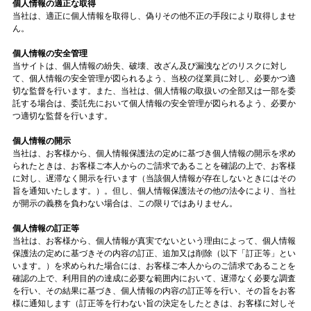
個人情報の適正な取得
当社は、適正に個人情報を取得し、偽りその他不正の手段により取得しませ
ん。
個人情報の安全管理
当サイトは、個人情報の紛失、破壊、改ざん及び漏洩などのリスクに対し
て、個人情報の安全管理が図られるよう、当校の従業員に対し、必要かつ適
切な監督を行います。また、当社は、個人情報の取扱いの全部又は一部を委
託する場合は、委託先において個人情報の安全管理が図られるよう、必要か
つ適切な監督を行います。
個人情報の開示
当社は、お客様から、個人情報保護法の定めに基づき個人情報の開示を求め
られたときは、お客様ご本人からのご請求であることを確認の上で、お客様
に対し、遅滞なく開示を行います（当該個人情報が存在しないときにはその
旨を通知いたします。）。但し、個人情報保護法その他の法令により、当社
が開示の義務を負わない場合は、この限りではありません。
個人情報の訂正等
当社は、お客様から、個人情報が真実でないという理由によって、個人情報
保護法の定めに基づきその内容の訂正、追加又は削除（以下「訂正等」とい
います。）を求められた場合には、お客様ご本人からのご請求であることを
確認の上で、利用目的の達成に必要な範囲内において、遅滞なく必要な調査
を行い、その結果に基づき、個人情報の内容の訂正等を行い、その旨をお客
様に通知します（訂正等を行わない旨の決定をしたときは、お客様に対しそ