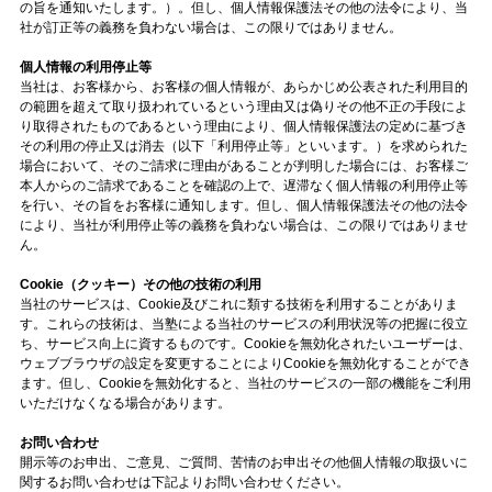
の旨を通知いたします。）。但し、個人情報保護法その他の法令により、当
社が訂正等の義務を負わない場合は、この限りではありません。
個人情報の利用停止等
当社は、お客様から、お客様の個人情報が、あらかじめ公表された利用目的
の範囲を超えて取り扱われているという理由又は偽りその他不正の手段によ
り取得されたものであるという理由により、個人情報保護法の定めに基づき
その利用の停止又は消去（以下「利用停止等」といいます。）を求められた
場合において、そのご請求に理由があることが判明した場合には、お客様ご
本人からのご請求であることを確認の上で、遅滞なく個人情報の利用停止等
を行い、その旨をお客様に通知します。但し、個人情報保護法その他の法令
により、当社が利用停止等の義務を負わない場合は、この限りではありませ
ん。
Cookie（クッキー）その他の技術の利用
当社のサービスは、Cookie及びこれに類する技術を利用することがありま
す。これらの技術は、当塾による当社のサービスの利用状況等の把握に役立
ち、サービス向上に資するものです。Cookieを無効化されたいユーザーは、
ウェブブラウザの設定を変更することによりCookieを無効化することができ
ます。但し、Cookieを無効化すると、当社のサービスの一部の機能をご利用
いただけなくなる場合があります。
お問い合わせ
開示等のお申出、ご意見、ご質問、苦情のお申出その他個人情報の取扱いに
関するお問い合わせは下記よりお問い合わせください。